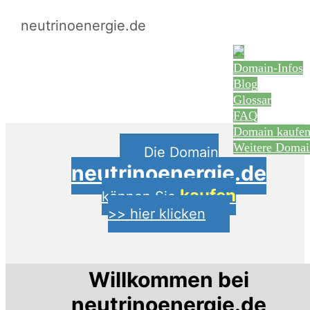
neutrinoenergie.de
Domain-Infos
Blog
Glossar
FAQ
Domain kaufe
Weitere Domai
Die Domain
neutrinoenergie.de
kaufen
können Sie
>> hier klicken
Willkommen bei
neutrinoenergie.de